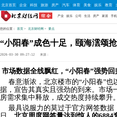
北京首页
|
企业
|
科技
|
旅游
|
房产
|
汽车
|
体育
|
美食
|
娱乐
|
教育
|
产业
娱乐
公司
生活
房产
家居
手机
您的位置：
首页
>
北京财经网
>
要点
“小阳春”成色十足，颐海澐颂
2026-03-30 09:27:12
来源：
市场数据全线飘红，“小阳春”强势回
春意渐浓，北京楼市的“小阳春”也
据，宣告其真实且强劲的到来。市场
房需求集中释放，成交热度持续攀升
最具说服力的莫过于官方网签数据：3
日，
北京
周度
网签量达到惊人的6884