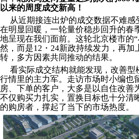
以来的周度成交新高！
从近期接连出炉的成交数据不难感
在明显回暖，一轮量价稳步回升的春
地呈现在我们面前。这轮北京楼市的“
然，而是12・24新政持续发力，再
转，多方因素共同推动的结果。
看实际成交结构就能发现，改善型
行情里的主力军。走访市场时小编也
房、下单的客户，大多是以自住改善
不仅购买力扎实，置换目标也十分清
的购房者，撑起了当下的市场热度。