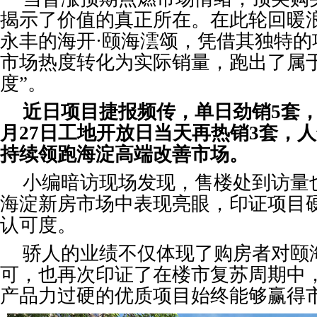
揭示了价值的真正所在。在此轮回暖
永丰的海开·颐海澐颂，凭借其独特的
市场热度转化为实际销量，跑出了属于
度”。
近日项目捷报频传，单日劲销5套，
月27日工地开放日当天再热销3套，
持续领跑海淀高端改善市场。
小编暗访现场发现，售楼处到访量
海淀新房市场中表现亮眼，印证项目
认可度。
骄人的业绩不仅体现了购房者对颐
可，也再次印证了在楼市复苏周期中
产品力过硬的优质项目始终能够赢得