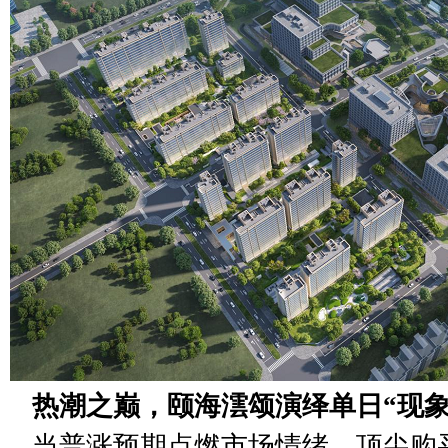
热潮之巅，颐海澐颂演绎
单日
“现
当普涨预期点燃市场情绪，顶尖购