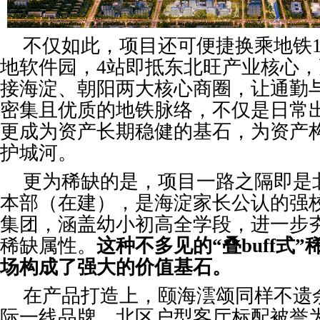
不仅如此，项目还可便捷换乘地铁1
地软件园，4站即抵东北旺产业核心，
接海淀、朝阳两大核心商圈，让通勤
密集且优质的地铁脉络，不仅是日常
更成为资产长期稳健的基石，为资产
护城河。
更为稀缺的是，项目一路之隔即是
本部（在建），是海淀家长公认的强
集团，涵盖幼小初高全学段，进一步
稀缺属性。
这种不多见的“叠buff式
场构成了强大的价值基石。
在产品打造上，颐海澐颂同样不遗
际一线品牌，北区户型客厅标配被誉为