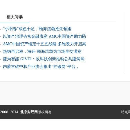
相关阅读
“小阳春”成色十足，颐海澐颂抢先领跑
以资产治理夯实金融底座 AMC中国资产助力防
AMC中国资产锚定十五五战略 多维发力开启高
热销再启程，海开·颐海澐颂为市场呈交满意
捷为智能 GIVEI：以科技创新推动公共建筑照
内蒙古碳中和产业协会推出“控碳网”平台，
2008-2014 
北京财经网
版权所有  
站点