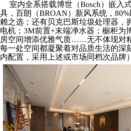
室内全系搭载博世（Bosch）嵌入
具，百朗（BROAN）新风系统，80
赖之选；还有贝克巴斯垃圾处理器，
电机；3M前置+末端净水器；橱柜为
房空间增添优雅气质……无不体现对
每一处空间都凝聚着对品质生活的深
内配置，采用上述或市场同档次品牌