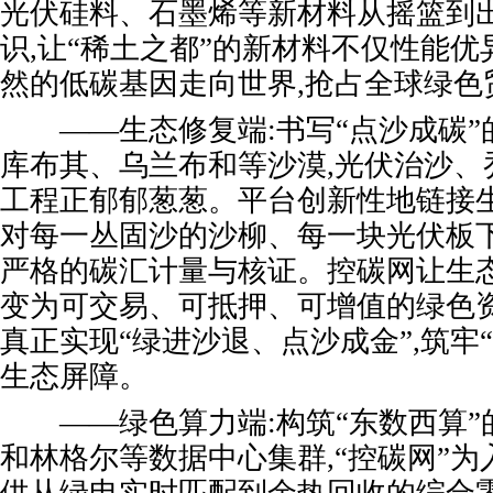
光伏硅料、石墨烯等新材料从摇篮到
识,让“稀土之都”的新材料不仅性能优
然的低碳基因走向世界,抢占全球绿色
——生态修复端:书写“点沙成碳”
库布其、乌兰布和等沙漠,光伏治沙、
工程正郁郁葱葱。平台创新性地链接生
对每一丛固沙的沙柳、每一块光伏板
严格的碳汇计量与核证。控碳网让生
变为可交易、可抵押、可增值的绿色资
真正实现“绿进沙退、点沙成金”,筑牢
生态屏障。
——绿色算力端:构筑“东数西算”
和林格尔等数据中心集群,“控碳网”