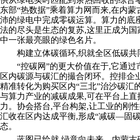
供从绿电实时匹配到余热回收的综合
东部“热数据”乘着算力网而来,在内
沛的绿电中完成零碳运算。算力的底座
法的尽头是生态的复苏,这里正成为国
中一张最亮眼的绿色名片。
构建立体碳循环,织就全区低碳共
“控碳网”的更大价值在于,它通过
区内碳源与碳汇的撮合闭环。控排企业
精准转化为购买区内“三北”治沙碳汇
与算力产业的减碳成果,可在平台上直
力。协会搭台,平台构架,让工业的刚
汇收在区内达成平衡,形成“减碳—固
态。
蓝图已绘就,绿意向未来。内蒙古