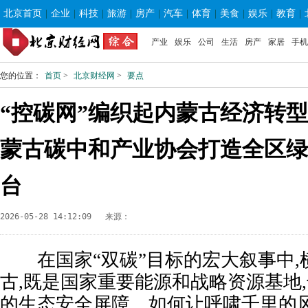
北京首页
|
企业
|
科技
|
旅游
|
房产
|
汽车
|
体育
|
美食
|
娱乐
|
教育
|
产业
娱乐
公司
生活
房产
家居
手机
您的位置：
首页
>
北京财经网
>
要点
“控碳网”编织起内蒙古经济转
蒙古碳中和产业协会打造全区绿
台
2026-05-28 14:12:09
来源：
在国家“双碳”目标的宏大叙事中,横
古,既是国家重要能源和战略资源基地
的生态安全屏障。如何让呼啸千里的