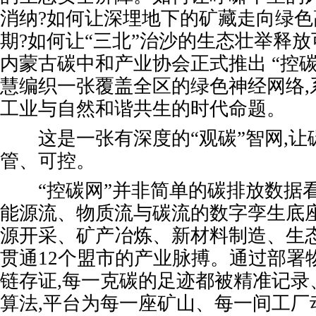
消纳?如何让深埋地下的矿藏走向绿
期?如何让“三北”治沙的生态壮举释放
内蒙古碳中和产业协会正式推出 “控碳
慧编织一张覆盖全区的绿色神经网络,
工业与自然和谐共生的时代命题。
这是一张有深度的“观碳”智网,让
管、可控。
“控碳网”并非简单的碳排放数据看
能源流、物质流与碳流的数字孪生底
源开采、矿产冶炼、新材料制造、生态
贯通12个盟市的产业脉搏。通过部署
链存证,每一克碳的足迹都被精准记录、
算法,平台为每一座矿山、每一间工厂