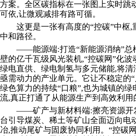
方案。全区碳指标在一张图上实时跳动
可依,让微观减排有路可循。
这更是一张有高度的“控碳”中枢,
中和路径。
——能源端:打造“新能源消纳”总
壁的亿千瓦级风光装机,“控碳网”化波
绿电直供、绿电制氢与多元储能,将清
亟需动力的产业单元。它让不稳定的“
绿色算力的持续“口粮”,也为城镇的
流,真正打通了从能源生产到高效利用
——矿产与新材料端:擦亮资源开发
台引导煤炭、稀土等矿山全面迈向电
冶,推动尾矿与固废协同利用。“控碳