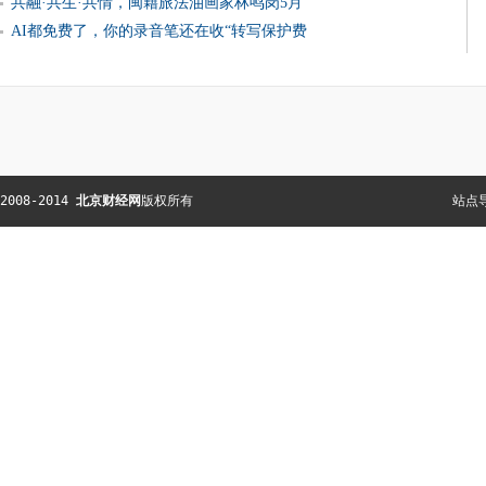
共融·共生·共情，闽籍旅法油画家林鸣岗5月
AI都免费了，你的录音笔还在收“转写保护费
2008-2014 
北京财经网
版权所有  
站点